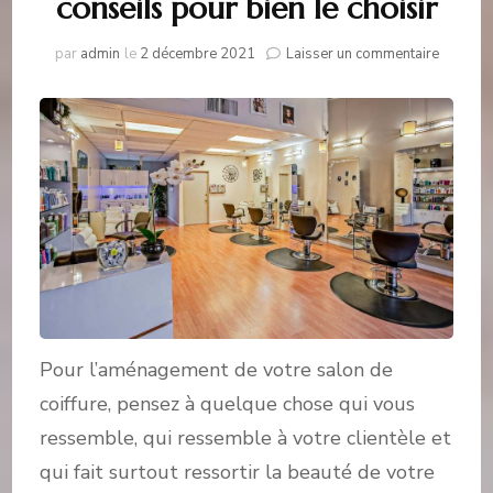
conseils pour bien le choisir
sur
par
admin
le
2 décembre 2021
Laisser un commentaire
Mobilier
coiffure
:
nos
conseil
pour
bien
le
choisir
Pour l’aménagement de votre salon de
coiffure, pensez à quelque chose qui vous
ressemble, qui ressemble à votre clientèle et
qui fait surtout ressortir la beauté de votre