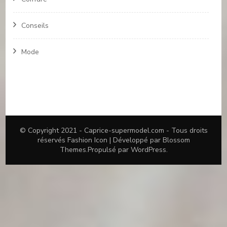
Conseils
Mode
© Copyright 2021 -
Caprice-supermodel.com
- Tous droits
réservés
Fashion Icon | Développé par
Blossom
Themes
.Propulsé par
WordPress
.