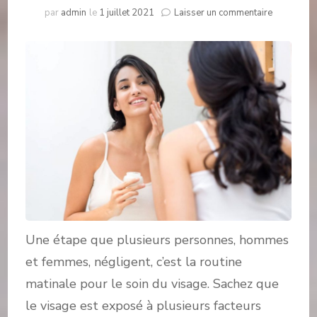
sur
par
admin
le
1 juillet 2021
Laisser un commentaire
La
routine
matinale
pour
le
soin
du
visage
Une étape que plusieurs personnes, hommes
et femmes, négligent, c’est la routine
matinale pour le soin du visage. Sachez que
le visage est exposé à plusieurs facteurs