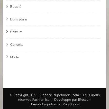
Beauté
Bons plans
Coiffure
Conseils
Mode
© Copyright 2021 -
Caprice-supermodel.com
- Tous droits
réservés
Fashion Icon | Développé par
Blossom
Themes
.Propulsé par
WordPress
.