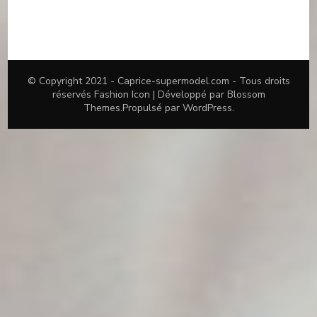
© Copyright 2021 -
Caprice-supermodel.com
- Tous droits
réservés
Fashion Icon | Développé par
Blossom
Themes
.Propulsé par
WordPress
.