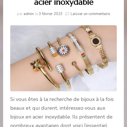
acier inoxydable
sur
par
admin
le
3 février 2023
Laisser un commentaire
Intéresse
vous
aux
bijoux
en
acier
inoxydab
Si vous êtes à la recherche de bijoux à la fois
beaux et qui durent, intéressez-vous aux
bijoux en acier inoxydable. Ils présentent de
nombreux avantages dont voici l’essentiel.